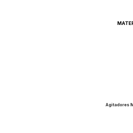
Conductivid
Medidores M
Micropipeta
MATER
Refractómet
Temporizad
Termómetro
Vernier
Agitadores 
Barras De Ag
Cajas Y Cám
Desecadores