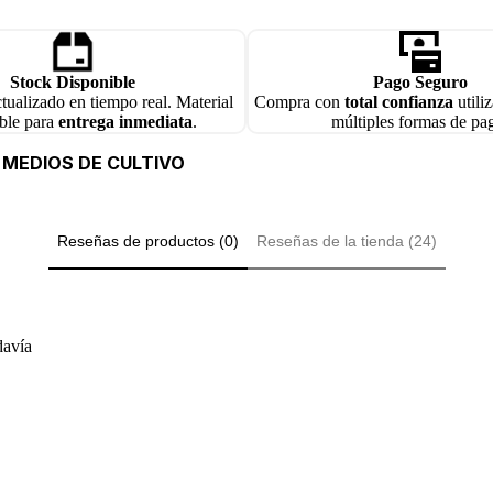
 Disección Y Agujas
Stock Disponible
Pago Seguro
Lámparas De
ctualizado en tiempo real. Material
Compra con
total confianza
utili
ble para
entrega inmediata
.
múltiples formas de pa
 MEDIOS DE CULTIVO
nillos
Reseñas de productos (0)
Reseñas de la tienda (24)
res Y De Wintrobe
loj
ales Generales
davía