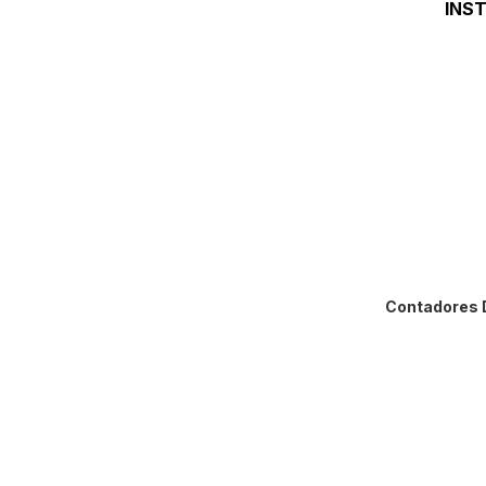
Incubadoras
INS
Mesas Antivib
Microscopios
Parrillas De A
Termobalanz
Viscosímetro
Accesorios
Contadores 
Cronómetro
Densímetro
Higrómetros
Medidores D
Medidores D