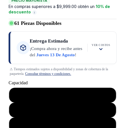
PRECIO MAYORISTA
En compras superiores a $9,999.00 obtén un
10% de
descuento
i
61 Piezas Disponibles
Entrega Estimada
VER COSTOS
¡Compra ahora y recibe antes
del
Jueves 13 De Agosto
!
⚠ Tiempos estimados sujetos a disponibilidad y zonas de cobertura de la
paquetería.
Consultar términos y condiciones.
Capacidad
2 ML
10 ML
25 ML