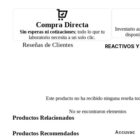
Estuches De
Mangueras
Compra Directa
Mecheros Y 
Inventario a
Sin esperas ni cotizaciones
; todo lo que tu
disponi
Alcohol
laboratorio necesita a un solo clic.
Reseñas de Clientes
Pinzas
REACTIVOS Y
Soportes Y A
Tapones
Tubos Capila
Vidrios De Re
Otros Materi
Este producto no ha recibido ninguna reseña to
No se encontraron elementos
Productos Relacionados
Accuvac
Productos Recomendados