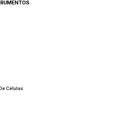
TRUMENTOS
ratorias
gitación
as
s
De Células
s
s
e Ph
e Ph Y