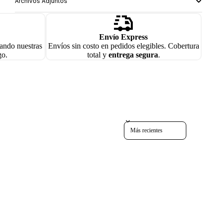
Archivos Adjuntos
Envío Express
zando nuestras
Envíos sin costo en pedidos elegibles. Cobertura
go.
total y
entrega segura
.
Sort reviews by