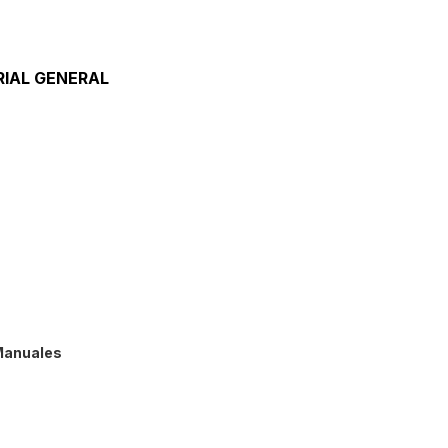
ad
ultiparamétricos
s
IAL GENERAL
ros
ores
s
Manuales
itación Magnética
aras
 Y Placas