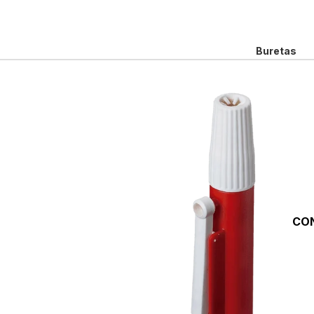
Buretas
Cápsulas, 
Cajas Petri
Embudos
Escobillon
Espátulas 
Frascos y B
Gradillas
CO
Jarras
Matraces
Pipetas
Pipeteador
Succionad