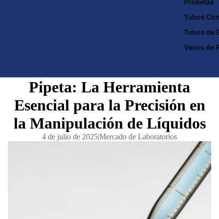
Probetas
Tubos Cón
Tubos de 
Vasos de P
Pipeta: La Herramienta
Esencial para la Precisión en
la Manipulación de Líquidos
4 de julio de 2025
|
Mercado de Laboratorios