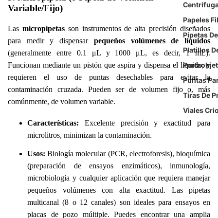
Centrífug
Variable/Fijo)
Papeles Fi
Las
micropipetas
son instrumentos de alta precisión diseñados
Pipetas De
para medir y dispensar
pequeños volúmenes de líquidos
Platillos D
(generalmente entre 0.1 μL y 1000 μL, es decir, 1 mL).
Portaobje
Funcionan mediante un pistón que aspira y dispensa el líquido, y
requieren el uso de puntas desechables para evitar la
Puntas Pa
contaminación cruzada. Pueden ser de volumen fijo o, más
Tiras De 
comúnmente, de volumen variable.
Viales Cri
Características:
Excelente precisión y exactitud para
microlitros, minimizan la contaminación.
Usos:
Biología molecular (PCR, electroforesis), bioquímica
(preparación de ensayos enzimáticos), inmunología,
microbiología y cualquier aplicación que requiera manejar
pequeños volúmenes con alta exactitud. Las pipetas
multicanal (8 o 12 canales) son ideales para ensayos en
placas de pozo múltiple. Puedes encontrar una amplia