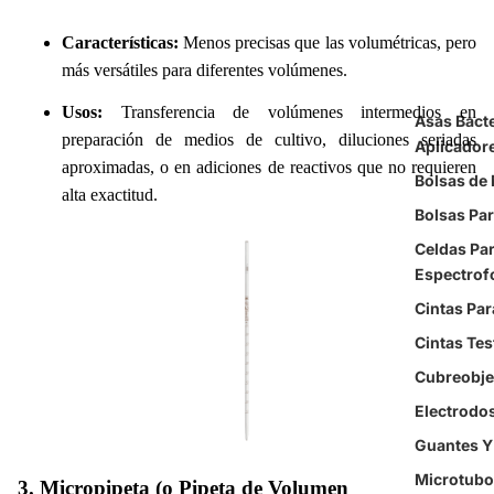
Características:
Menos precisas que las volumétricas, pero
más versátiles para diferentes volúmenes.
Usos:
Transferencia de volúmenes intermedios en
Asas Bacte
preparación de medios de cultivo, diluciones seriadas
Aplicador
aproximadas, o en adiciones de reactivos que no requieren
Bolsas de
alta exactitud.
Bolsas Pa
Celdas Pa
Espectrof
Cintas Par
Cintas Tes
Cubreobje
Electrodo
Guantes Y
Microtubo
3. Micropipeta (o Pipeta de Volumen